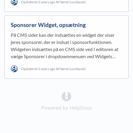
Opdateret
2 years ago
Af Søren Lundquist
Sponsorer Widget, opsætning
På CMS sider kan der indsættes en widget der viser
jeres sponsorer, der er indsat i sponsorfunktionen.
Widgeten indsættes på en CMS side ved I editoren at
vælge Sponsorer i dropdownmenuen ved Widgets…
Opdateret
2 years ago
Af Søren Lundquist
(opens in a new tab)
Powered by HelpDocs
(opens in a new t