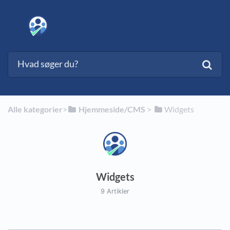
Alle kategorier
​>​
​Hjemmeside/CMS
​ > ​
​Widgets
Widgets
9 Artikler