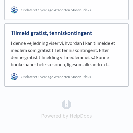
Opdateret
1 year ago
Af Morten Mosen-Rieks
Tilmeld gratist, tenniskontingent
I denne vejledning viser vi, hvordan I kan tilmelde et
medlem som gratist til et tenniskontingent. Efter
denne gratist tilmelding vil medlemmet så kunne
booke baner hele sæsonen, ligesom alle andre d…
Opdateret
1 year ago
Af Morten Mosen-Rieks
(opens in a new tab)
Powered by HelpDocs
(opens in a new t