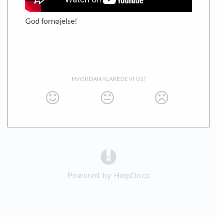
God fornøjelse!
HVORDAN KLAREDE VI OS?
(opens in a new tab)
Powered by HelpDocs
(opens in a new t