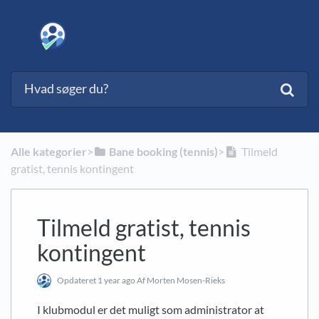
Alle kategorier
​>​
​Bane booking (tennis)
​>​
Tilmeld
gratist, tennis kontingent
Tilmeld gratist, tennis
kontingent
Opdateret
1 year ago
Af Morten Mosen-Rieks
I klubmodul er det muligt som administrator at