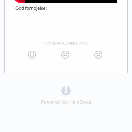
God fornøjelse!
HVORDAN KLAREDE VI OS?
(opens in a new tab)
Powered by HelpDocs
(opens in a new t