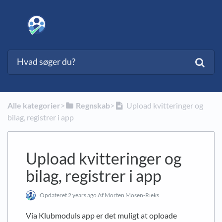
Alle kategorier
​>​
​Regnskab
​>​
Upload kvitteringer og
bilag, registrer i app
Upload kvitteringer og
bilag, registrer i app
Opdateret
2 years ago
Af Morten Mosen-Rieks
Via Klubmoduls app er det muligt at oploade