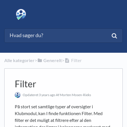
Alle kategorier
​>​
​Generelt
​>​
Filter
Filter
Opdateret
3 years ago
Af Morten Mosen-Rieks
På stort set samtlige typer af oversigter i
Klubmodul, kan I finde funktionen Filter. Med
filter er det muligt at filtrere efter al den
information der ligger i kolonnerne markeret med