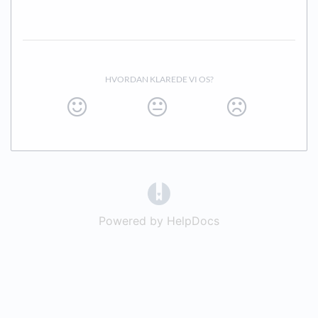
HVORDAN KLAREDE VI OS?
(opens in a new tab)
Powered by HelpDocs
(opens in a new t