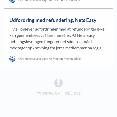
Udfordring med refundering, Nets Easy
Hvis I oplever udfordringer med at refunderinger ikke
kan gennemføres , så læs mere her. På Nets Easy
betalingsløsningen fungerer det sådan, at når I
modtager opkrævning fra jeres medlemmer, så regis…
Opdateret
3 years ago
Af Morten Mosen-Rieks
(opens in a new tab)
Powered by HelpDocs
(opens in a new t