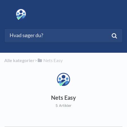
Alle kategorier
​>​
​Nets Easy
Nets Easy
5 Artikler