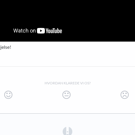
jelse!
HVORDAN KLAREDE VI OS?
(opens in a new tab)