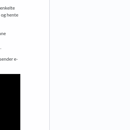
 enkelte
e og hente
enne
.
 sender e-