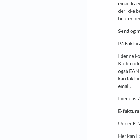
email fra 
der ikke b
hele er he
Send og m
På Faktura
I denne ko
Klubmodul.
også EAN 
kan faktur
email.
I nedenstå
E-faktura
Under E-fa
Her kan I