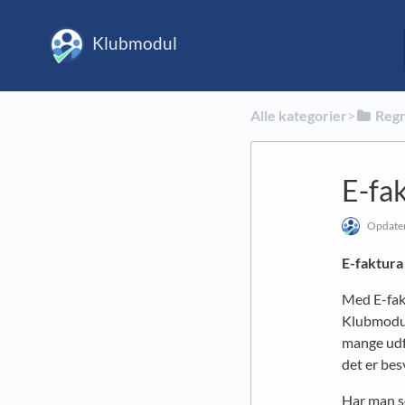
Klubmodul
Alle kategorier
​>​
​Reg
E-fak
Opdate
E-faktura
Med E-fakt
Klubmodul,
mange udfo
det er bes
Har man so