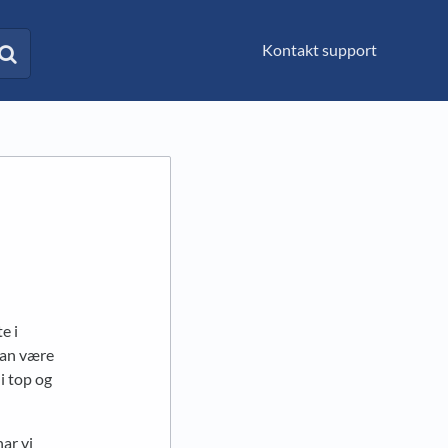
Kontakt support
e i
kan være
i top og
ar vi