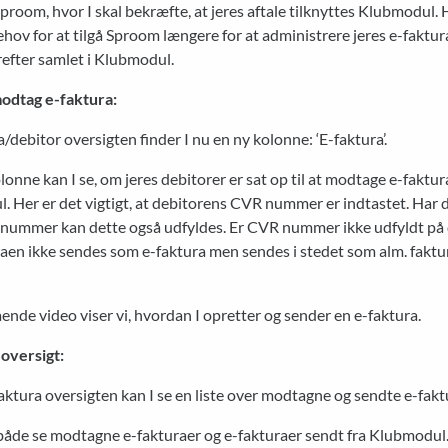
Sproom, hvor I skal bekræfte, at jeres aftale tilknyttes Klubmodul. 
ehov for at tilgå Sproom længere for at administrere jeres e-faktur
refter samlet i Klubmodul.
odtag e-faktura:
/debitor oversigten finder I nu en ny kolonne: ‘E-faktura’.
lonne kan I se, om jeres debitorer er sat op til at modtage e-faktura
 Her er det vigtigt, at debitorens CVR nummer er indtastet. Har 
nummer kan dette også udfyldes. Er CVR nummer ikke udfyldt på 
aen ikke sendes som e-faktura men sendes i stedet som alm. faktu
ende video viser vi, hvordan I opretter og sender en e-faktura.
 oversigt:
ktura oversigten kan I se en liste over modtagne og sendte e-fakt
 både se modtagne e-fakturaer og e-fakturaer sendt fra Klubmodul