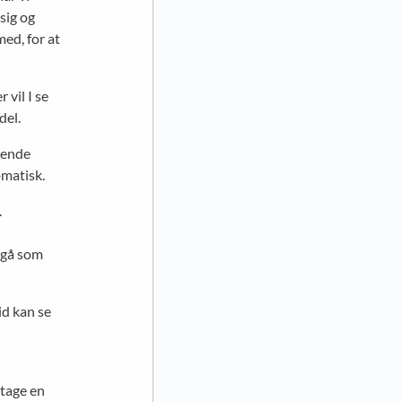
sig og
ed, for at
 vil I se
del.
gende
matisk.
.
regå som
id kan se
dtage en