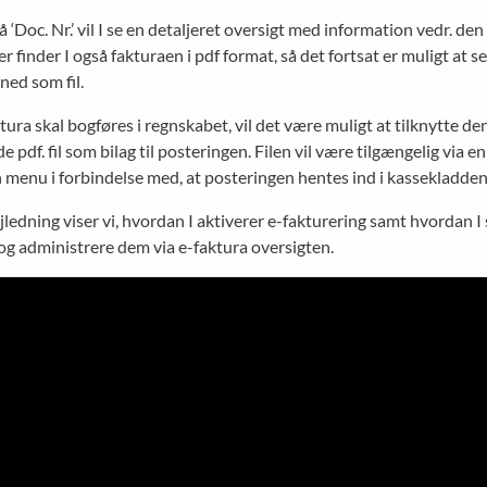
på ‘Doc. Nr.’ vil I se en detaljeret oversigt med information vedr. den
er finder I også fakturaen i pdf format, så det fortsat er muligt at s
ned som fil.
tura skal bogføres i regnskabet, vil det være muligt at tilknytte d
 pdf. fil som bilag til posteringen. Filen vil være tilgængelig via en
menu i forbindelse med, at posteringen hentes ind i kassekladden
jledning viser vi, hvordan I aktiverer e-fakturering samt hvordan I
og administrere dem via e-faktura oversigten.