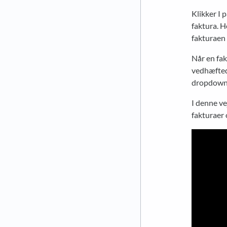
Klikker I 
faktura. H
fakturaen 
Når en fak
vedhæftede
dropdown 
I denne ve
fakturaer 