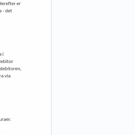
Herefter er
a - det
 i
debitor
debitoren,
ra via
uraer.
.