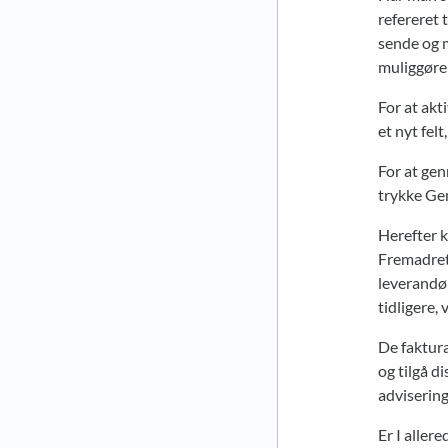
refereret 
sende og 
muliggøre
For at akt
et nyt fel
For at gen
trykke Ge
Herefter 
Fremadrett
leverandør
tidligere,
De faktura
og tilgå d
adviserin
Er I aller