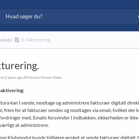
nskab
​>​
E-fakturering.
turering.
ret
2 years ago
Af Morten Mosen-Rieks
 aktivering:
ura kan I sende, modtage og administrere fakturaer digitalt direkt
 frem for at fakturaer sendes og modtages via email, hvilket der 
rdringer med. Emails forsvinder I indbakken, sikkerheden er ikke 
værligt at administrere.
m Klubmodul kunde tidligere ønsket at sende fakturaer digitalt, h