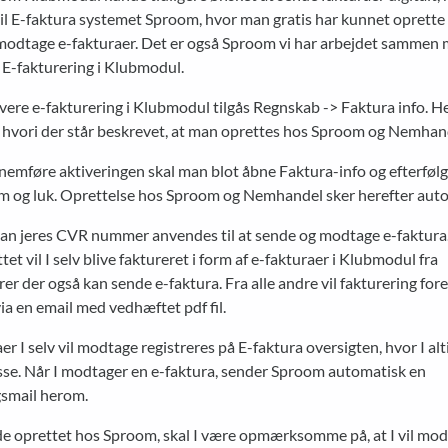
til E-faktura systemet Sproom, hvor man gratis har kunnet oprette 
modtage e-fakturaer. Det er også Sproom vi har arbejdet sammen m
 E-fakturering i Klubmodul.
ivere e-fakturering i Klubmodul tilgås Regnskab -> Faktura info. Her
t, hvori der står beskrevet, at man oprettes hos Sproom og Nemhan
nemføre aktiveringen skal man blot åbne Faktura-info og efterføl
m og luk. Oprettelse hos Sproom og Nemhandel sker herefter auto
kan jeres CVR nummer anvendes til at sende og modtage e-faktura
et vil I selv blive faktureret i form af e-fakturaer i Klubmodul fra
er der også kan sende e-faktura. Fra alle andre vil fakturering fo
 via en email med vedhæftet pdf fil.
er I selv vil modtage registreres på E-faktura oversigten, hvor I alt
isse. Når I modtager en e-faktura, sender Sproom automatisk en
gsmail herom.
ede oprettet hos Sproom, skal I være opmærksomme på, at I vil mo