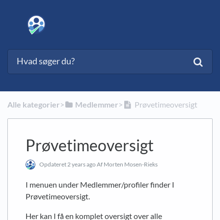
Alle kategorier
​>​
​Medlemmer
​>​
Prøvetimeoversigt
Prøvetimeoversigt
Opdateret
2 years ago
Af Morten Mosen-Rieks
I menuen under Medlemmer/profiler finder I
Prøvetimeoversigt.
Her kan I få en komplet oversigt over alle