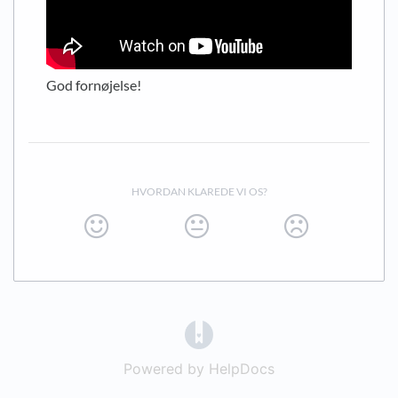
God fornøjelse!
HVORDAN KLAREDE VI OS?
(opens in a new tab)
Powered by HelpDocs
(opens in a new t