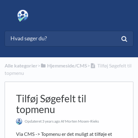
Alle kategorier
​>​
​Hjemmeside/CMS
​>​
Tilføj Søgefelt til
topmenu
Tilføj Søgefelt til
topmenu
Opdateret
3 years ago
Af Morten Mosen-Rieks
Via CMS -> Topmenu er det muligt at tilføje et