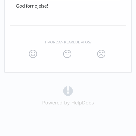
God fornøjelse!
HVORDAN KLAREDE VI OS?
(opens in a new tab)
Powered by HelpDocs
(opens in a new t